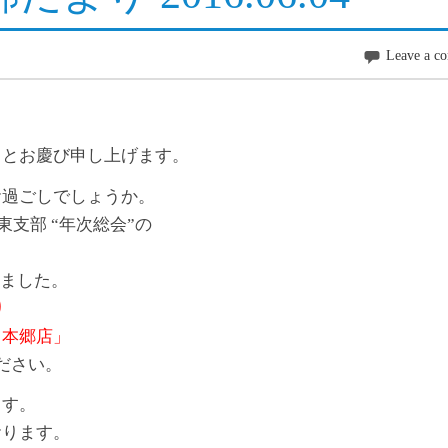
Leave a c
ととお慶び申し上げます。
お過ごしでしょうか。
東支部 “年次総会”の
8 8月
Tokyo
32°C
りました。
り
 本郷店」
ださい。
ます。
おります。