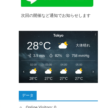
次回の開催など通知でお知らせします
Tokyo
28°C
大体晴れ
3.9 m/s
82%
758
mmHg
02:00
03:00
04:00
05:00
06:00
0
‹
›
28°C
27°C
27°C
27°C
27°C
2
データ
Online Visitors:
0