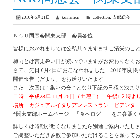
2016年6月21日
kumamon
collection
,
支部総会
ＮＧＵ同窓会関東支部 会員各位
皆様におかれましては公私共々ますますご清栄のこ
梅雨とは言え暑い日が続いていますがお変わりなく
さて、先日 6月4日におこなわれました 2016年度 関
開催報告（だより）をお送りいたます。
また、次回は ” 集いの会 ” となり下記の日程と決ま
日時 平成28年 11月 26日（土曜日） 午後1２時よ
場所 カジュアルイタリアンレストラン「ピアンタ
*関東支部ホームページ 「食べログ」 をご参照く
詳しくは時期が近くなりましたら別途ご案内いたし
ご調整いただき多数ご参加いただけることを願って