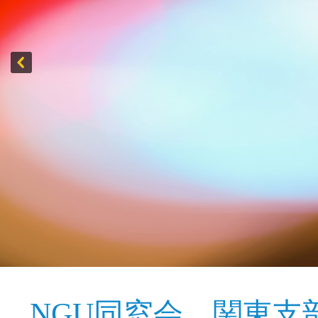
NGU同窓会 関東支部だよ