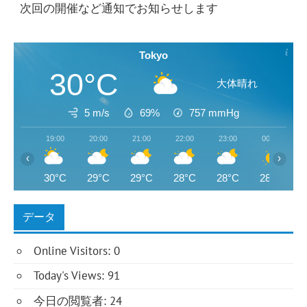
次回の開催など通知でお知らせします
Tokyo
30°C
大体晴れ
5 m/s
69%
757
mmHg
19:00
20:00
21:00
22:00
23:00
00:00
‹
›
30°C
29°C
29°C
28°C
28°C
28°C
データ
Online Visitors:
0
Today's Views:
91
今日の閲覧者:
24