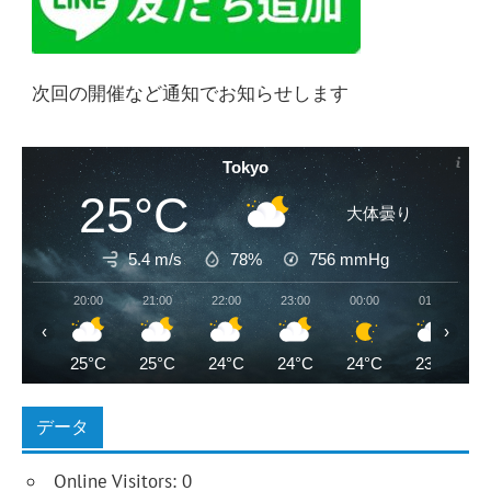
次回の開催など通知でお知らせします
Tokyo
25°C
大体曇り
5.4 m/s
78%
756
mmHg
20:00
21:00
22:00
23:00
00:00
01:00
‹
›
25°C
25°C
24°C
24°C
24°C
23°C
データ
Online Visitors:
0